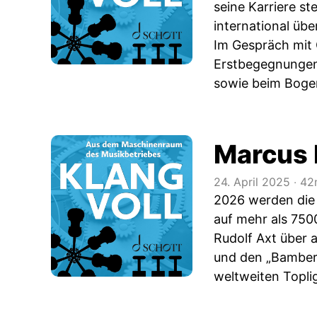
seine Karriere ste
international übe
Im Gespräch mit 
Erstbegegnungen 
sowie beim Boge
Marcus 
24. April 2025
‧
42
2026 werden die 
auf mehr als 750
Rudolf Axt über 
und den „Bamberg
weltweiten Topli