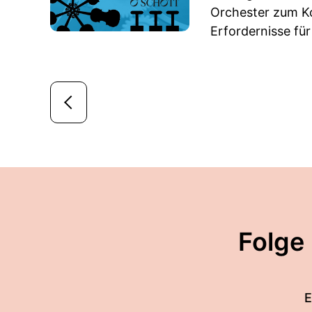
Orchester zum K
Erfordernisse für
Folge
E