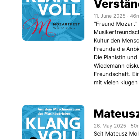
Verstä
11. June 2025
‧
46m
"Freund Mozart" 
Musikerfreundsch
Kultur den Mensc
Freunde die Anb
Die Pianistin un
Wiedemann disku
Freundschaft. Ei
mit vielen kluge
Mateusz
26. May 2025
‧
50m
Seit Mateusz Mol