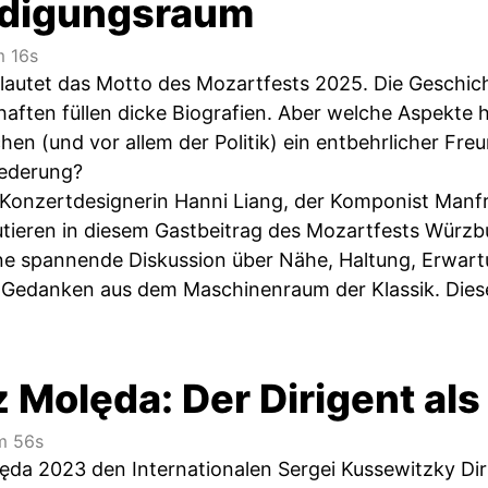
ndigungsraum
 16s
lautet das Motto des Mozartfests 2025. Die Geschic
aften füllen dicke Biografien. Aber welche Aspekte 
hen (und vor allem der Politik) ein entbehrlicher F
iederung?
d Konzertdesignerin Hanni Liang, der Komponist Manfr
tieren in diesem Gastbeitrag des Mozartfests Würz
ne spannende Diskussion über Nähe, Haltung, Erwart
n Gedanken aus dem Maschinenraum der Klassik. Diese
 Molęda: Der Dirigent als
 56s
ęda 2023 den Internationalen Sergei Kussewitzky D