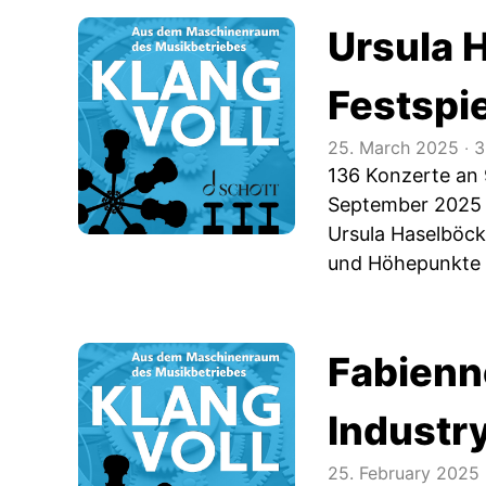
Ursula H
Festspi
25. March 2025
‧
3
136 Konzerte an 
September 2025 f
Ursula Haselböck
und Höhepunkte 
Fabienn
Industr
25. February 2025