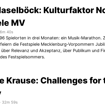
aselböck: Kulturfaktor N
ele MV
6m 40s
96 Spielorten in drei Monaten: ein Musik-Marathon. 
eiern die Festspiele Mecklenburg-Vorpommern Jubilä
 über Relevanz und Akzeptanz, über Publikum und F
des Festspielsommers.
e Krause: Challenges for 
y
‧
32m 59s