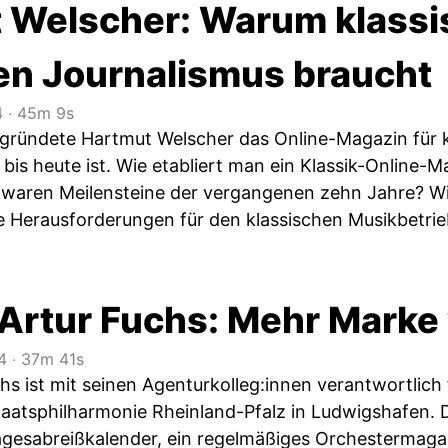
 Welscher: Warum klassi
hen Journalismus braucht
4
‧
45m 9s
gründete Hartmut Welscher das Online-Magazin für k
 bis heute ist. Wie etabliert man ein Klassik-Online
 waren Meilensteine der vergangenen zehn Jahre? Wi
le Herausforderungen für den klassischen Musikbetri
Artur Fuchs: Mehr Marke
4
‧
37m 41s
hs ist mit seinen Agenturkolleg:innen verantwortlich
aatsphilharmonie Rheinland-Pfalz in Ludwigshafen. Do
agesabreiß­kalender, ein regelmäßiges Orchestermagaz